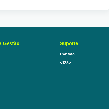
e Gestão
Suporte
Contato
<123>