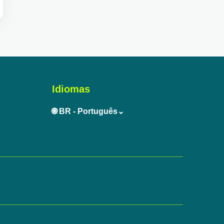
Idiomas
🌐 BR - Português⌄