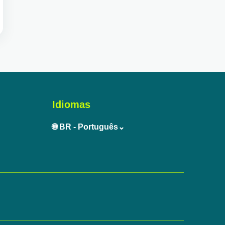
Idiomas
🌐 BR - Português⌄