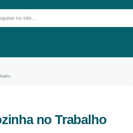
quise no site...
abalho
ozinha no Trabalho