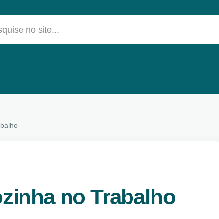
quise no site...
abalho
ozinha no Trabalho