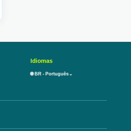
Idiomas
🌐 BR - Português⌄