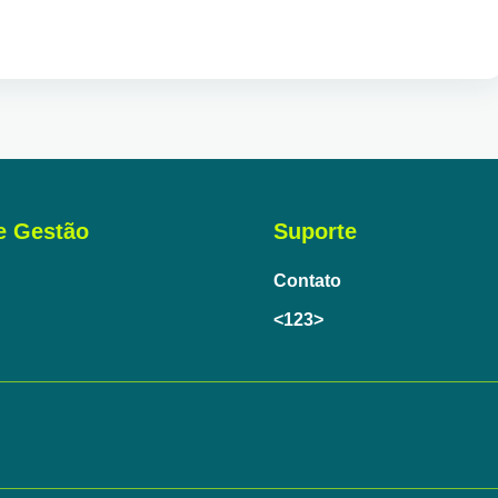
e Gestão
Suporte
Contato
<123>